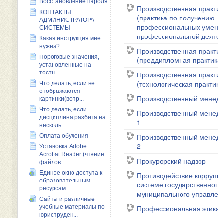
Восстановление пароля
Производственная практ
КОНТАКТЫ
(практика по получению
АДМИНИСТРАТОРА
профессиональных умен
СИСТЕМЫ
профессиональной деят
Какая инструкция мне
нужна?
Производственная практ
Пороговые значения,
(преддипломная практик
установленные на
тесты
Производственная практ
(технологическая практи
Что делать, если не
отображаются
Производственный мене
картинки(вопр...
Что делать, если
Производственный мене
дисциплина разбита на
1
несколь...
Производственный мене
Оплата обучения
2
Установка Adobe
Acrobat Reader (чтение
Прокурорский надзор
файлов ...
Единое окно доступа к
Противодействие корруп
образовательным
системе государственног
ресурсам
муниципального управл
Сайты и различные
Профессиональная этик
учебные материалы по
юриспруден...