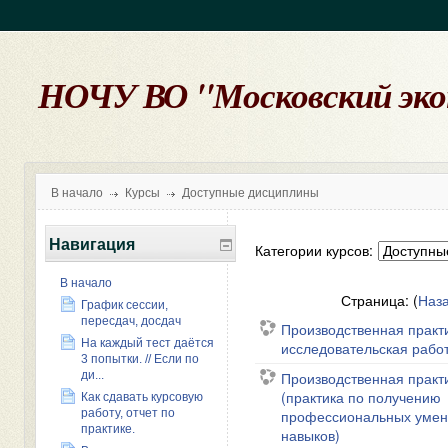
НОЧУ ВО "Московский эк
В начало
Курсы
Доступные дисциплины
Навигация
Категории курсов:
В начало
Страница: (
Наз
График сессии,
пересдач, досдач
Производственная практи
На каждый тест даётся
исследовательская рабо
3 попытки. // Если по
Производственная практ
ди...
(практика по получению
Как сдавать курсовую
профессиональных умен
работу, отчет по
практике.
навыков)