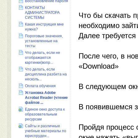
Восстановление пароля
КОНТАКТЫ
АДМИНИСТРАТОРА
Что бы скачать 
СИСТЕМЫ
необходимо зайти
Какая инструкция мне
нужна?
Далее требуется
Пороговые значения,
установленные на
тесты
Что делать, если не
После чего, в н
отображаются
картинки(вопр...
«Download»
Что делать, если
дисциплина разбита на
несколь...
В следующем окне
Оплата обучения
Установка Adobe
Acrobat Reader (чтение
файлов ...
В появившемся з
Единое окно доступа к
образовательным
ресурсам
Пройдя процесс 
Сайты и различные
учебные материалы по
окне нажать «вы
юриспруден...