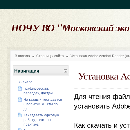
НОЧУ ВО "Московский эк
В начало
Страницы сайта
Установка Adobe Acrobat Reader (чт
Навигация
Установка Ad
В начало
График сессии,
пересдач, досдач
Для чтения фай
На каждый тест даётся
установить Adobe
3 попытки. // Если по
ди...
Как сдавать курсовую
работу, отчет по
Как скачать и ус
практике.