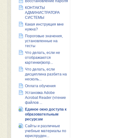
Восстановление пароля
КОНТАКТЫ
АДМИНИСТРАТОРА
СИСТЕМЫ
Какая инструкция мне
нужна?
Пороговые значения,
установленные на
тесты
Что делать, если не
отображаются
картинки(вопр...
Что делать, если
дисциплина разбита на
несколь...
Оплата обучения
Установка Adobe
Acrobat Reader (чтение
файлов ...
Единое окно доступа к
образовательным
ресурсам
Сайты и различные
учебные материалы по
юриспруден...