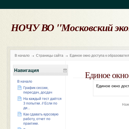
НОЧУ ВО "Московский эк
В начало
Страницы сайта
Единое окно доступа к образовате
Навигация
Единое окно
В начало
Единое окно дос
График сессии,
пересдач, досдач
На каждый тест даётся
3 попытки. // Если по
Наж
ди...
Как сдавать курсовую
работу, отчет по
практике.